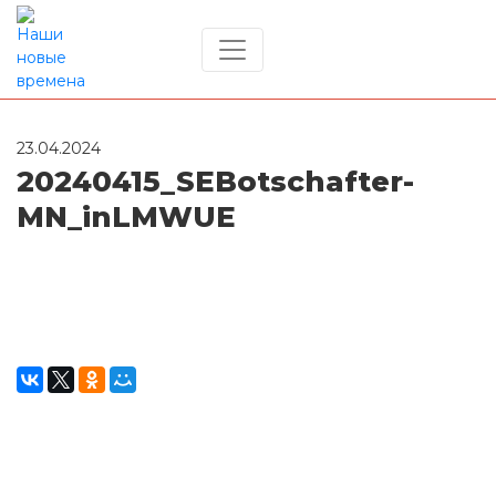
Главная
/
20240415_SEBotschafter-MN_inLMWUE
23.04.2024
20240415_SEBotschafter-
MN_inLMWUE
Окажите поддержку