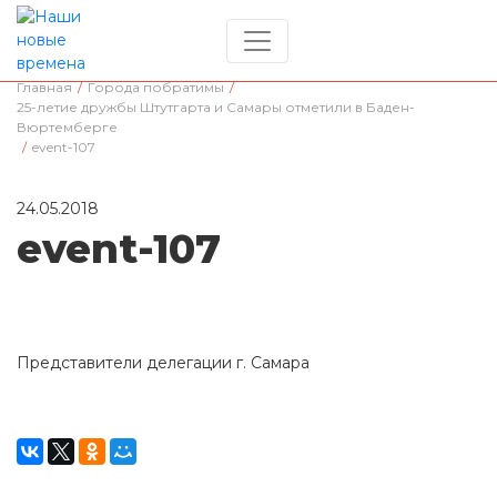
Главная
/
Города побратимы
/
25-летие дружбы Штутгарта и Самары отметили в Баден-
Вюртемберге
/
event-107
24.05.2018
event-107
Представители делегации г. Самара