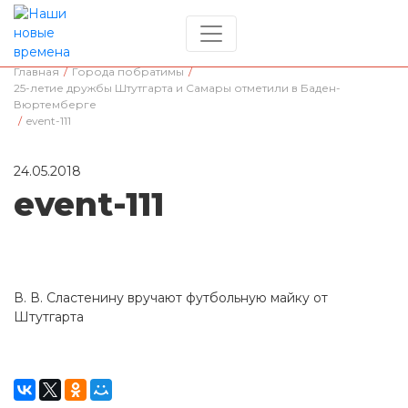
Главная
/
Города побратимы
/
25-летие дружбы Штутгарта и Самары отметили в Баден-
Вюртемберге
/
event-111
24.05.2018
event-111
В. В. Сластенину вручают футбольную майку от
Штутгарта