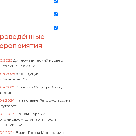
роведённые
ероприятия
10.2025
Дипломатический курьер
нголии в Германии
.04.2025
Экспедиция
рбахвояж-2027
.04.2025
Весной 2025 у гробницы
атерины
.04.2024
На выставке Ретро-классика
Штутгарте
.04.2024
Прием Первым
ргомистром Штутгарта Посла
нголии в ФРГ
.04.2024
Визит Посла Монголии в