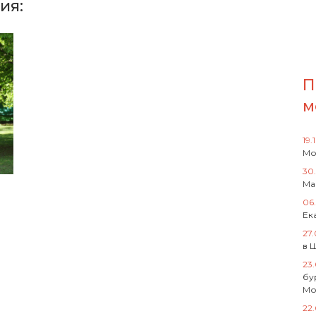
ия:
П
м
19.
Мо
30
Ма
06
Ек
27
в 
23
бу
Мо
22