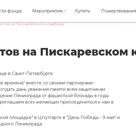
сти фонда
Мероприятия
Купить
Пожертвовани
етов на Пискаревском кладбище
тов на Пискаревском
ще в Санкт-Петербурге.
 времена" вместе со своими партнерами -
отдать дань уважения памяти всем защитникам
ждения Ленинграда от фашисткой блокады в годы
Приглашаем всех желающих присоединиться к нам в
кой площадке" в Штутгарте в "День Победы - 9 мая" и
адного Ленинграда.