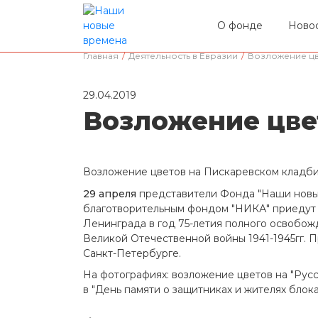
О фонде
Ново
Главная
/
Деятельность в Евразии
/
Возложение цв
29.04.2019
Возложение цве
Возложение цветов на Пискаревском кладби
29 апреля
представители Фонда "Наши новые
благотворительным фондом "НИКА" приедут 
Ленинграда в год 75-летия полного освобо
Великой Отечественной войны 1941-1945гг. 
Санкт-Петербурге.
На фотографиях: возложение цветов на "Русс
в "День памяти о защитниках и жителях блок