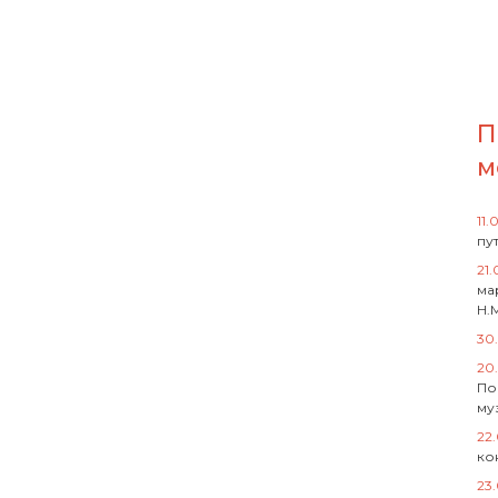
П
м
11.
пу
21.
ма
Н.
30
20
По
му
22
ко
23