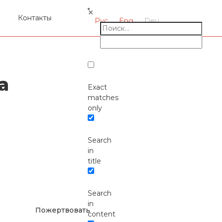
я
Контакты
Рус
Eng
Deu
а
Exact
matches
only
Search
Окажите поддержку
in
руским проектам в
title
Германии
Search
in
Пожертвовать
content