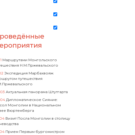
роведённые
ероприятия
01
Маршрутами Монгольского
тешествия Н.М.Пржевальского
02
Экспедиция Марбахвояж
ршрутом путешествия
М.Пржевальского
.03
Актуальная панорама Штутгарта
.04
Дипломатическое Сияние:
сол Монголии в Национальном
зее Вюртемберга
.04
Визит Посла Монголии в столицу
неводства
.04
Прием Первым бургомистром