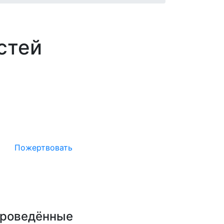
стей
Окажите поддержку русcким
проектам в Германии
Пожертвовать
роведённые