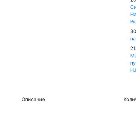
Си
На
В
30
па
21
М
пу
Н.
Описание
Коли