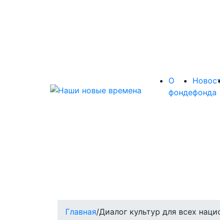
О
Новос
фонде
фонда
Главная
/
Диалог культур для всех нац