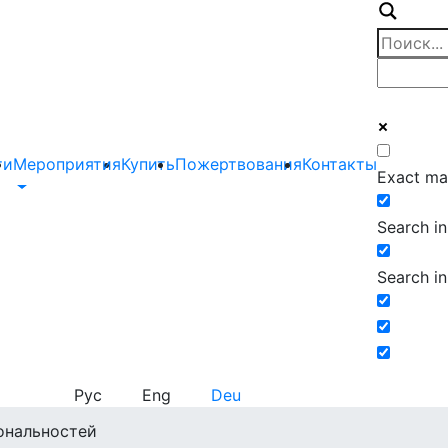
ти
Мероприятия
Купить
Пожертвования
Контакты
Exact ma
Search in 
Search in
Рус
Eng
Deu
иональностей