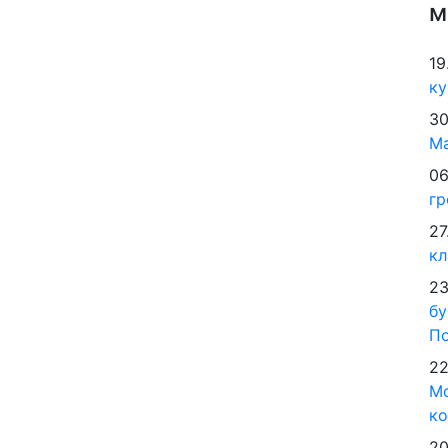
м
19
ку
30
М
06
гр
27
кл
23
бу
По
22
Мо
ко
20