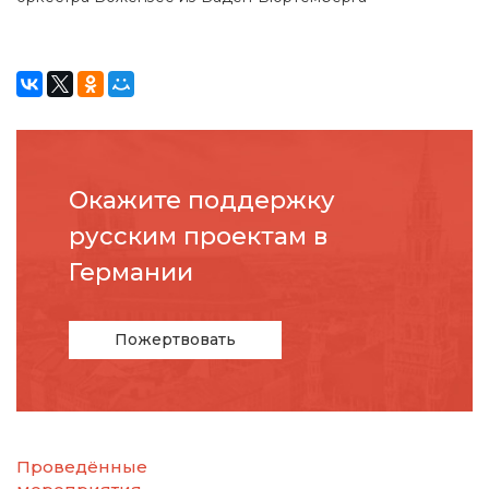
Окажите поддержку
русcким проектам в
Германии
Пожертвовать
Проведённые