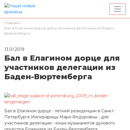
Главная
/
Бал в Елагином дорце для участников делегации из Баден-
Вюртемберга
13.01.2019
Бал в Елагином дорце для
участников делегации из
Баден-Вюртемберга
Бал в Елагином дорце - летней резиденции в Санкт-
Петербурге Имперарицы Мари Федоровны - для
участников делегации - юных музыканитов духового
оркестра Божензее из Баден-Вюртемберга