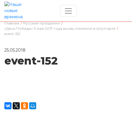
Главная
/
Русские праздники
/
«День Победы» 9 мая 2017 года вновь отметили в Штутгарте
/
event-152
25.05.2018
event-152
Окажите поддержку