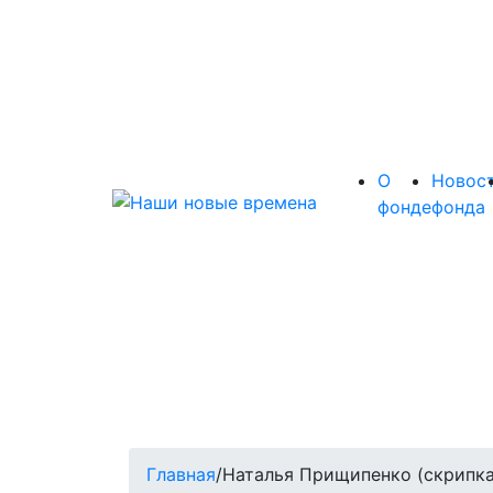
О
Новос
фонде
фонда
Главная
/
Наталья Прищипенко (скрипка