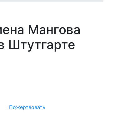
мена Мангова
 в Штутгарте
Окажите поддержку русcким
проектам в Германии
Пожертвовать