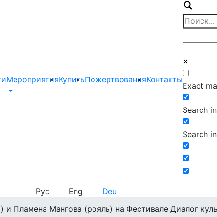
ти
Мероприятия
Купить
Пожертвования
Контакты
Exact ma
Search in 
Search in
Рус
Eng
Deu
) и Пламена Мангова (рояль) на Фестивале Диалог кул