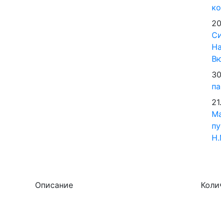
ко
20
Си
На
В
30
па
21
М
пу
Н.
Описание
Коли