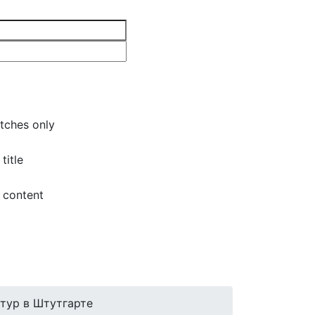
tches only
title
 content
ьтур в Штутгарте