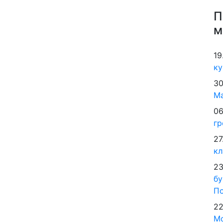
П
м
19
ку
30
М
06
гр
27
кл
23
бу
По
22
Мо