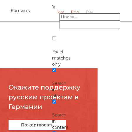
я
Контакты
Рус
Eng
Deu
Exact
matches
only
Search
Окажите поддержку
in
русcким проектам в
title
Германии
Search
in
Пожертвовать
content