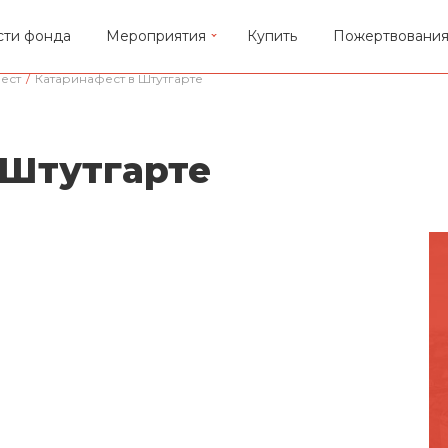
сти фонда
Мероприятия
Купить
Пожертвовани
ест
/
Катаринафест в Штутгарте
 Штутгарте