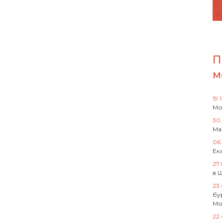
П
м
19.
Мо
30
Ма
06
Ек
27
в 
23
бу
Мо
22