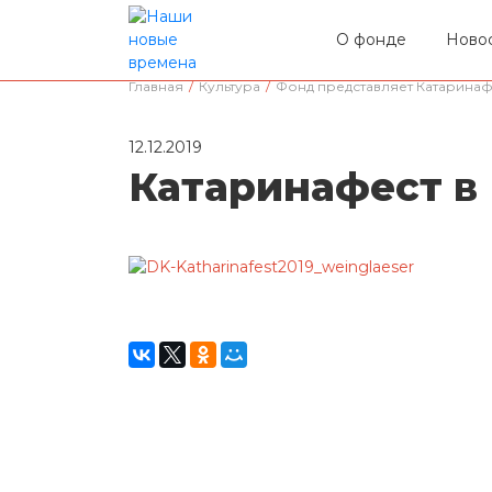
О фонде
Ново
Главная
/
Культура
/
Фонд представляет Катаринаф
12.12.2019
Катаринафест в