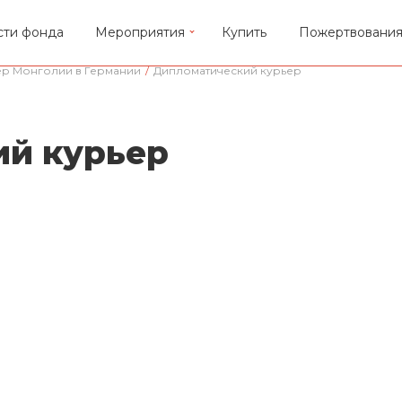
сти фонда
Мероприятия
Купить
Пожертвовани
ер Монголии в Германии
/
Дипломатический курьер
й курьер