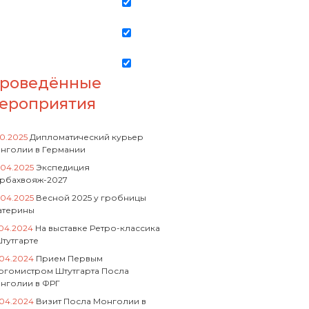
роведённые
ероприятия
10.2025
Дипломатический курьер
нголии в Германии
.04.2025
Экспедиция
рбахвояж-2027
.04.2025
Весной 2025 у гробницы
атерины
.04.2024
На выставке Ретро-классика
Штутгарте
.04.2024
Прием Первым
ргомистром Штутгарта Посла
нголии в ФРГ
.04.2024
Визит Посла Монголии в