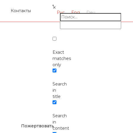
я
Контакты
Рус
Eng
Deu
Exact
matches
only
Search
Окажите поддержку
in
русcким проектам в
title
Германии
Search
in
Пожертвовать
content