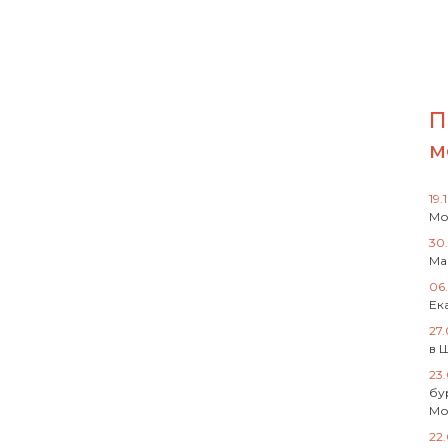
П
м
19.
Мо
30
Ма
06
Ек
27
в 
23
бу
Мо
22