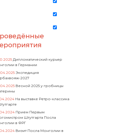
роведённые
ероприятия
10.2025
Дипломатический курьер
нголии в Германии
.04.2025
Экспедиция
рбахвояж-2027
.04.2025
Весной 2025 у гробницы
атерины
.04.2024
На выставке Ретро-классика
Штутгарте
.04.2024
Прием Первым
ргомистром Штутгарта Посла
нголии в ФРГ
.04.2024
Визит Посла Монголии в