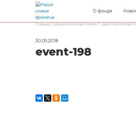
О фонде
Ново
Главная
/
Династические связи
/
«Дни королевы О
30.05.2018
event-198