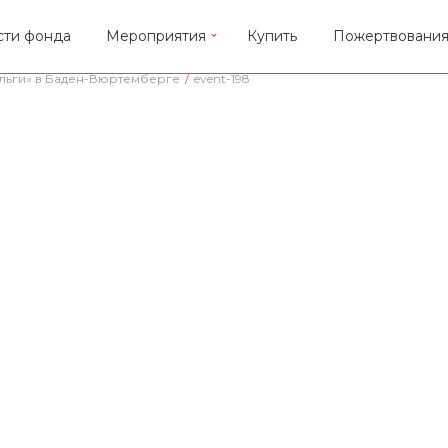
сти фонда
Мероприятия
Купить
Пожертвовани
льги» в Баден-Вюртемберге
/
event-198