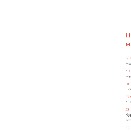
П
м
19.
Мо
30
Ма
06
Ек
27
в 
23
бу
Мо
22