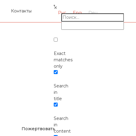
я
Контакты
Рус
Eng
Deu
Exact
matches
only
Search
Окажите поддержку
in
русcким проектам в
title
Германии
Search
in
Пожертвовать
content