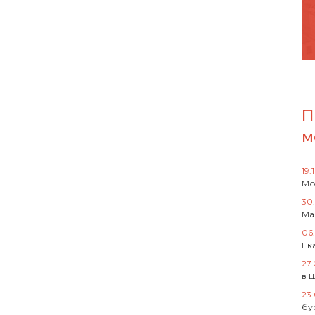
П
м
19.
Мо
30
Ма
06
Ек
27
в 
23
бу