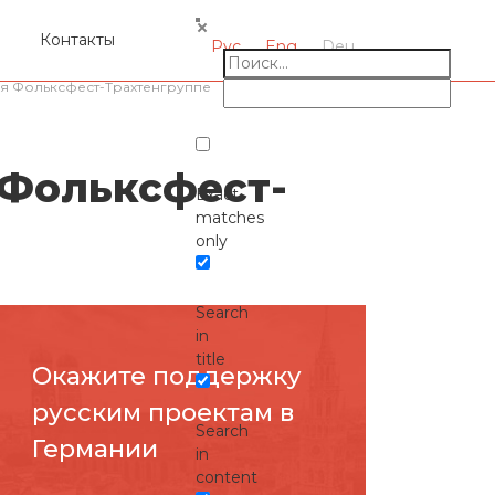
я
Контакты
Рус
Eng
Deu
я Фольксфест-Трахтенгруппе
 Фольксфест-
Exact
matches
only
Search
in
title
Окажите поддержку
русcким проектам в
Search
Германии
in
content