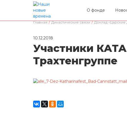
О фонде
Ново
Главная
/
Династические связи
/
Доклад «Царские 
10.12.2018
Участники КАТА
Трахтенгруппе