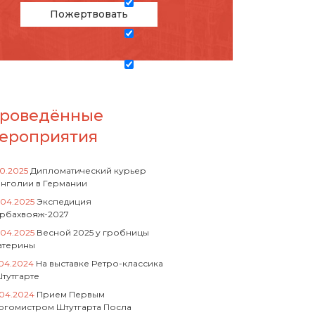
Пожертвовать
роведённые
ероприятия
10.2025
Дипломатический курьер
нголии в Германии
.04.2025
Экспедиция
рбахвояж-2027
.04.2025
Весной 2025 у гробницы
атерины
.04.2024
На выставке Ретро-классика
Штутгарте
.04.2024
Прием Первым
ргомистром Штутгарта Посла