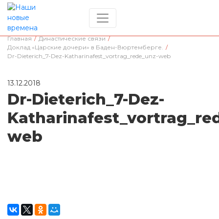
Главная
/
Династические связи
/
Доклад «Царские дочери» в Баден-Вюртемберге.
/
Dr-Dieterich_7-Dez-Katharinafest_vortrag_rede_unz-web
13.12.2018
Dr-Dieterich_7-Dez-
Katharinafest_vortrag_re
web