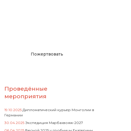
Окажите поддержку
русcким проектам в
Германии
Пожертвовать
Проведённые
мероприятия
19.10.2025
Дипломатический курьер Монголии в
Германии
30.04.2025
Экспедиция Марбахвояж-2027
06.04.2025
Весной 2025 у гробницы Екатерины