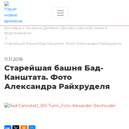
Главная
/
Династические связи
/
Доклад д.н. Сюзанны Дитерих «Дочери царской семьи в
Вюртемберге»
/
Старейшая башня Бад-Канштата. Фото Александра Райхруделя
11.11.2018
Старейшая башня Бад-
Канштата. Фото
Александра Райхруделя