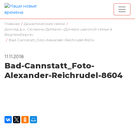
Главная
/
Династические связи
/
Доклад д.н. Сюзанны Дитерих «Дочери царской семьи в
Вюртемберге»
/
Bad-Cannstatt_Foto-Alexander-Reichrudel-8604
11.11.2018
Bad-Cannstatt_Foto-
Alexander-Reichrudel-8604