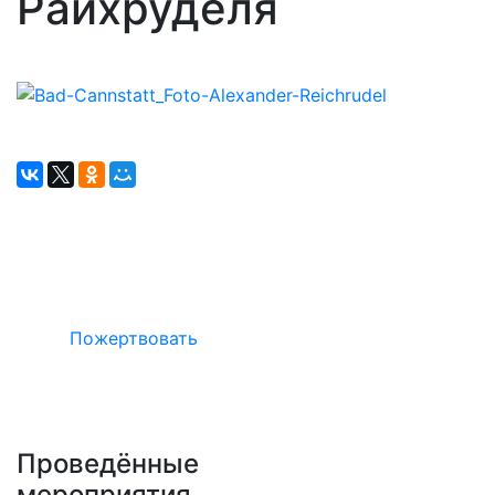
Райхруделя
Окажите поддержку русcким проектам
в Германии
Пожертвовать
Проведённые
мероприятия