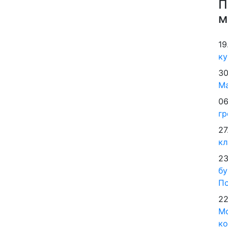
П
м
19
ку
30
М
06
гр
27
кл
23
бу
По
22
Мо
ко