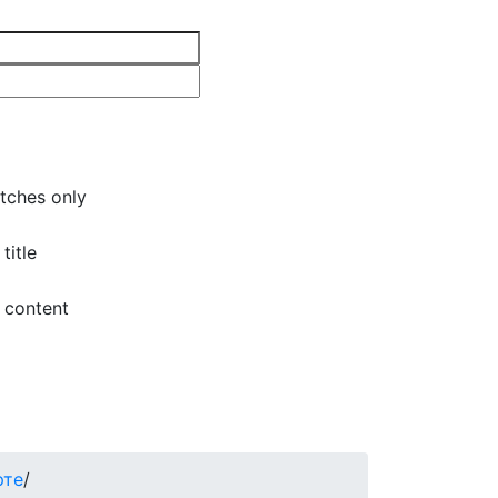
tches only
title
 content
рте
/