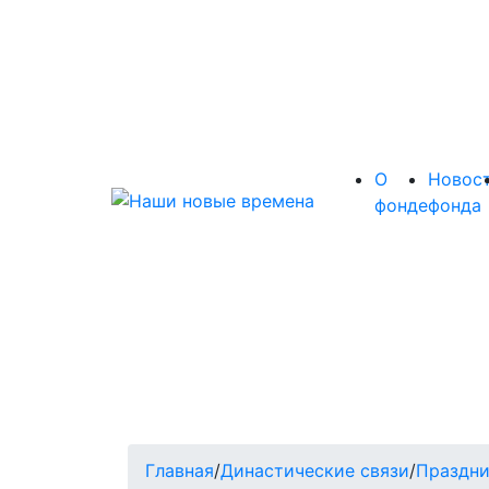
О
Новос
фонде
фонда
Главная
/
Династические связи
/
Праздни