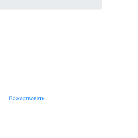
Окажите поддержку русcким
проектам в Германии
Пожертвовать