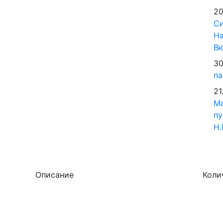
20
Си
На
В
30
па
21
М
пу
Н.
Описание
Коли