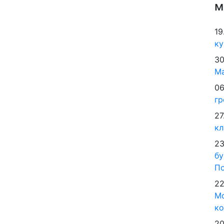
м
19
ку
30
М
06
гр
27
кл
23
бу
По
22
Мо
ко
20