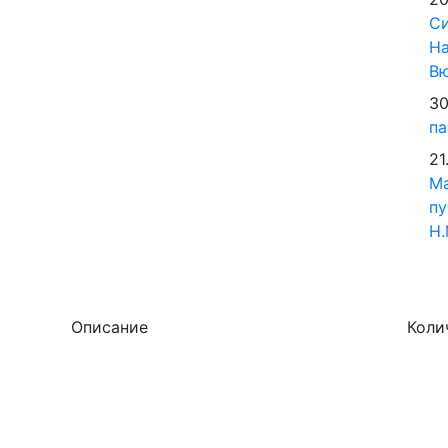
Си
На
В
30
па
21
М
пу
Н.
Описание
Коли