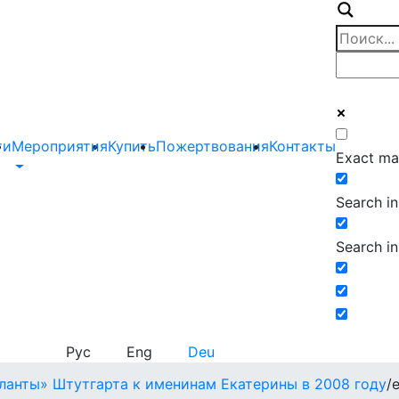
ти
Мероприятия
Купить
Пожертвования
Контакты
Exact ma
Search in 
Search in
Рус
Eng
Deu
ланты» Штутгарта к именинам Екатерины в 2008 году
/