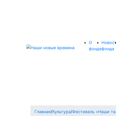
О
Новос
фонде
фонда
Главная
/
Культура
/
Фестиваль «Наши та