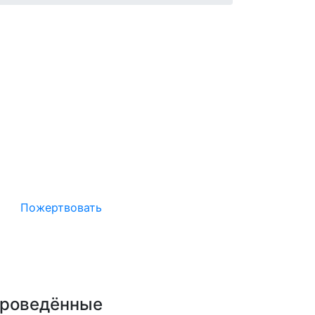
Окажите поддержку русcким
проектам в Германии
Пожертвовать
роведённые