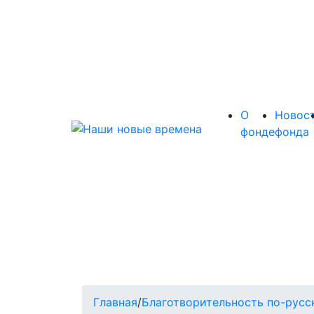
О
Новос
фонде
фонда
Главная
/
Благотворительность по-русс