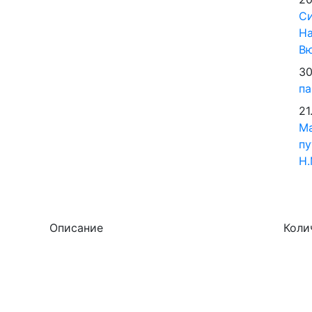
Си
На
В
30
па
21
М
пу
Н.
Описание
Коли