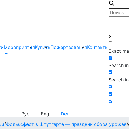
ти
Мероприятия
Купить
Пожертвования
Контакты
Exact ma
Search in 
Search in
Рус
Eng
Deu
ки
/
Фольксфест в Штутгарте — праздник сбора урожая
/