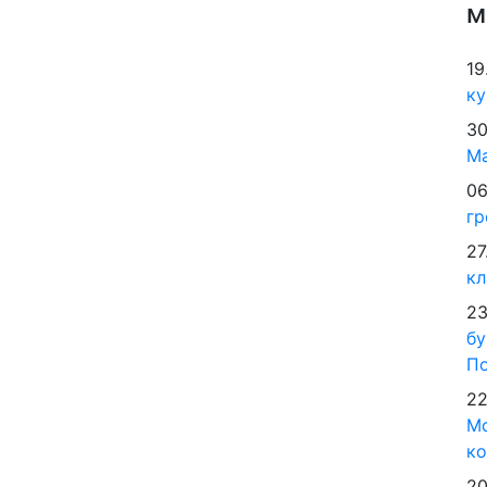
м
19
ку
30
М
06
гр
27
кл
23
бу
По
22
Мо
ко
20