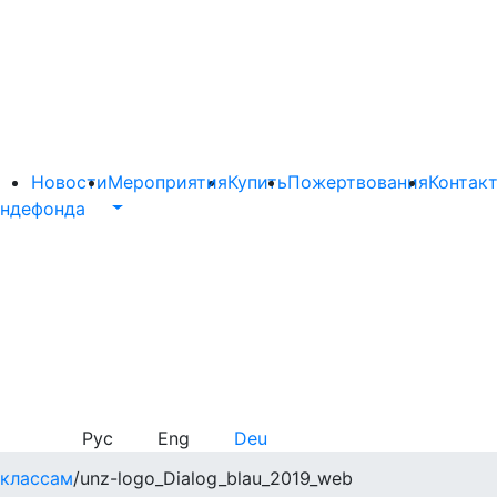
Новости
Мероприятия
Купить
Пожертвования
Контак
нде
фонда
Рус
Eng
Deu
-классам
/
unz-logo_Dialog_blau_2019_web