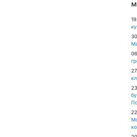
м
19
ку
30
М
06
гр
27
кл
23
бу
По
22
Мо
ко
20