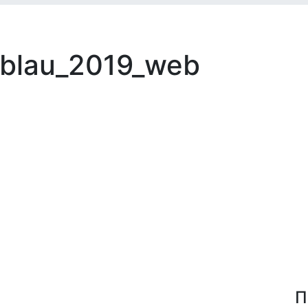
_blau_2019_web
П