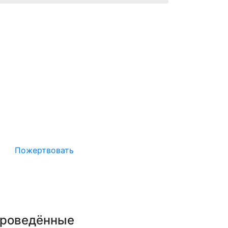
Окажите поддержку русcким
проектам в Германии
Пожертвовать
роведённые