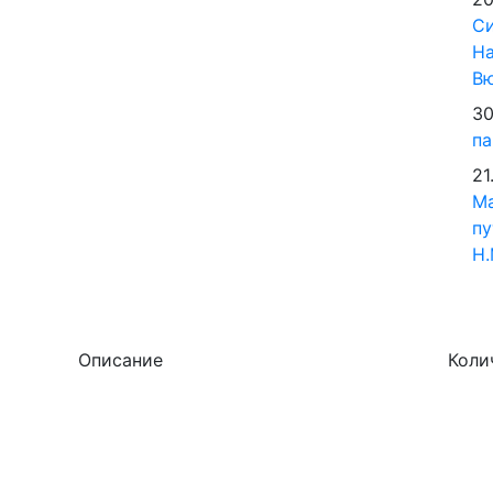
Си
На
В
30
па
21
М
пу
Н.
Описание
Коли