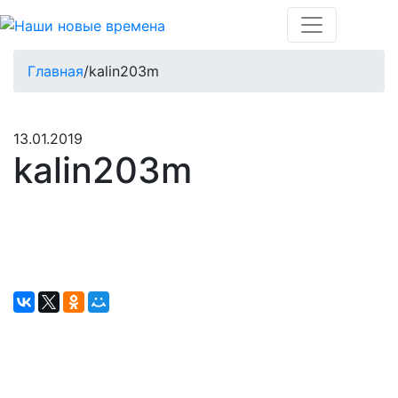
Главная
/
kalin203m
13.01.2019
kalin203m
Окажите поддержку русcким проектам
в Германии