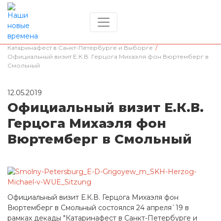
Главная
/
Деятельность в Евразии
/
Катаринафест в Санкт-Петербурге и Выборге
/
Официальный визит Е.К.В. Герцога Михаэля фон Вюртемберг в
Смольный
12.05.2019
Официальный визит Е.К.В.
Герцога Михаэля фон
Вюртемберг в Смольный
Официальный визит Е.К.В. Герцога Михаэля фон
Вюртемберг в Смольный состоялся 24 апреля`19 в
рамках декады "Катаринафест в Санкт-Петербурге и