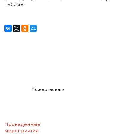
Выборге"
Окажите поддержку
русcким проектам в
Германии
Пожертвовать
Проведённые
мероприятия