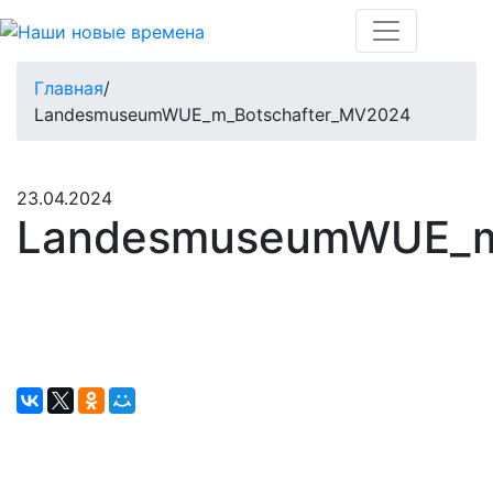
Главная
/
LandesmuseumWUE_m_Botschafter_MV2024
23.04.2024
LandesmuseumWUE_m
Окажите поддержку русcким проектам