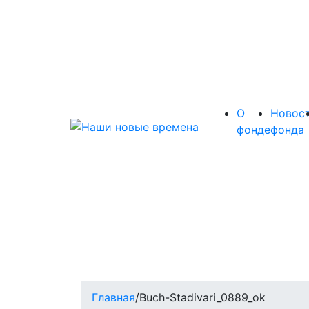
О
Новос
фонде
фонда
Главная
/
Buch-Stadivari_0889_ok