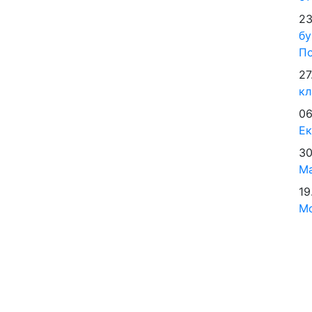
23
бу
По
27
кл
06
Е
30
М
19
Мо