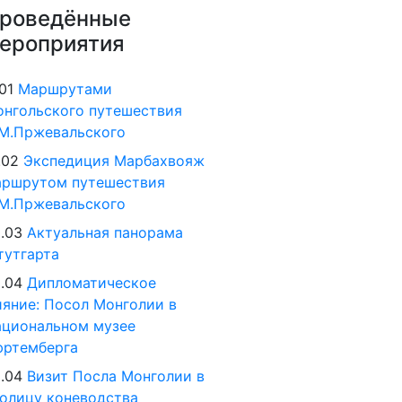
роведённые
ероприятия
.01
Маршрутами
нгольского путешествия
М.Пржевальского
.02
Экспедиция Марбахвояж
аршрутом путешествия
М.Пржевальского
.03
Актуальная панорама
утгарта
.04
Дипломатическое
яние: Посол Монголии в
циональном музее
юртемберга
.04
Визит Посла Монголии в
олицу коневодства