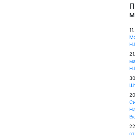
П
м
11
Мо
Н.
21
м
Н.
30
Шт
20
Си
На
В
22
ст