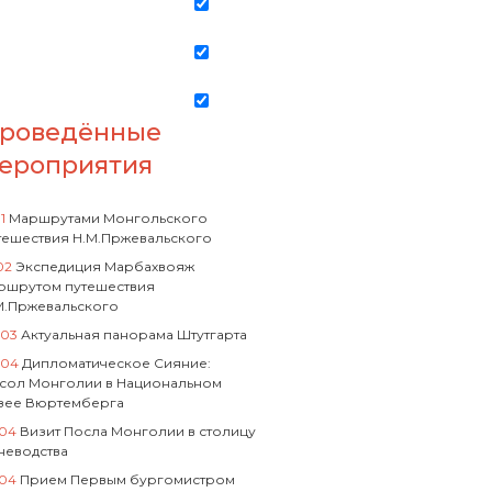
роведённые
ероприятия
01
Маршрутами Монгольского
тешествия Н.М.Пржевальского
02
Экспедиция Марбахвояж
ршрутом путешествия
М.Пржевальского
.03
Актуальная панорама Штутгарта
.04
Дипломатическое Сияние:
сол Монголии в Национальном
зее Вюртемберга
.04
Визит Посла Монголии в столицу
неводства
.04
Прием Первым бургомистром