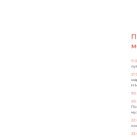
П
м
11.
пу
21.
ма
Н.
30
20
По
му
22
ко
23