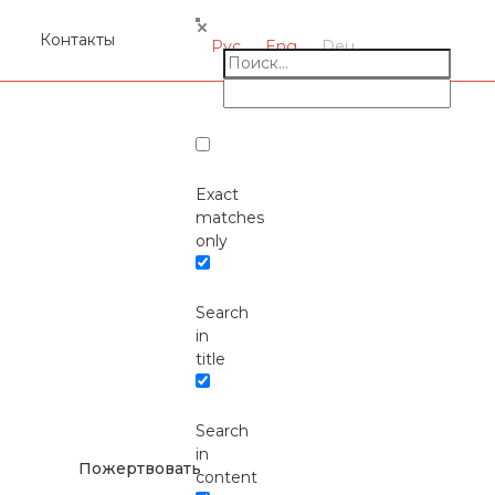
я
Контакты
Рус
Eng
Deu
Exact
matches
only
Search
Окажите поддержку
in
руским проектам в
title
Германии
Search
in
Пожертвовать
content