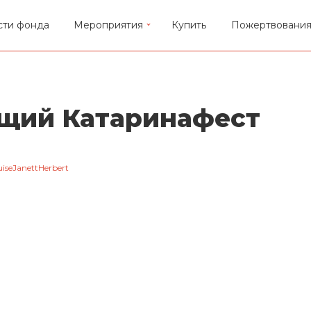
сти фонда
Мероприятия
Купить
Пожертвовани
щий Катаринафест