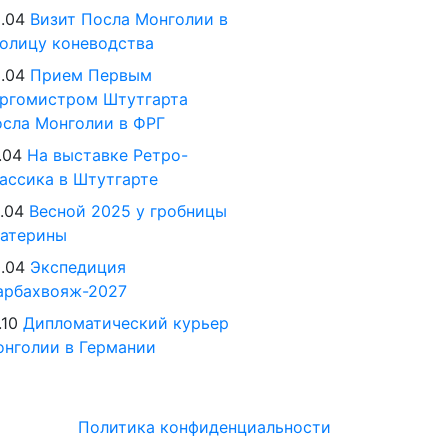
.04
Визит Посла Монголии в
олицу коневодства
.04
Прием Первым
ргомистром Штутгарта
сла Монголии в ФРГ
.04
На выставке Ретро-
ассика в Штутгарте
.04
Весной 2025 у гробницы
катерины
.04
Экспедиция
арбахвояж-2027
.10
Дипломатический курьер
нголии в Германии
Политика конфиденциальности