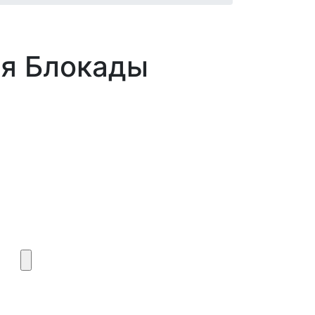
ия Блокады
Окажите поддержку руским
проектам в Германии
Пожертвовать