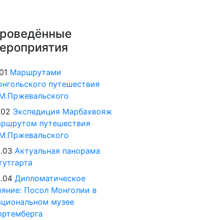
роведённые
ероприятия
.01
Маршрутами
нгольского путешествия
М.Пржевальского
.02
Экспедиция Марбахвояж
аршрутом путешествия
М.Пржевальского
.03
Актуальная панорама
утгарта
.04
Дипломатическое
яние: Посол Монголии в
циональном музее
юртемберга