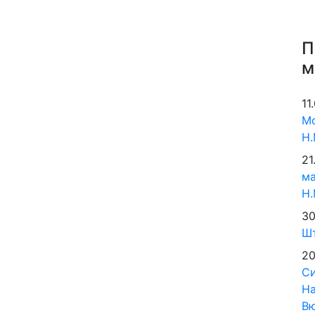
П
м
11
Мо
Н.
21
м
Н.
30
Шт
20
Си
На
В