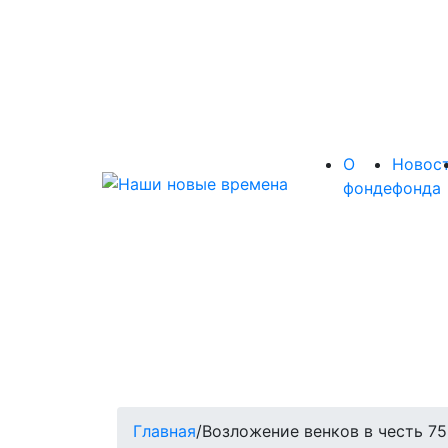
О
Новос
фонде
фонда
Главная
/
Возложение венков в честь 7