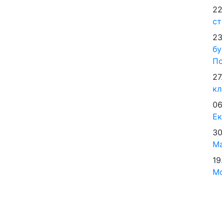
22
ст
23
бу
По
27
кл
06
Е
30
М
19
Мо