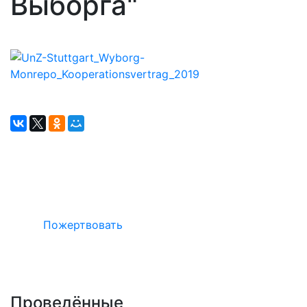
Выборга"
Окажите поддержку русcким проектам
в Германии
Пожертвовать
Проведённые