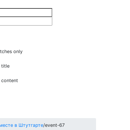
tches only
title
 content
месте в Штутгарте
/
event-67