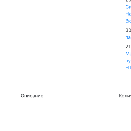
Си
На
В
30
па
21
М
пу
Н.
Описание
Коли