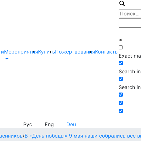
ти
Мероприятия
Купить
Пожертвования
Контакты
Exact ma
Search in 
Search in
Рус
Eng
Deu
венников
/
В «День победы» 9 мая наши собрались все в