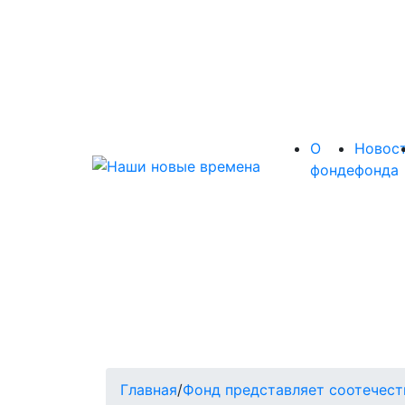
О
Новос
фонде
фонда
Главная
/
Фонд представляет соотечест