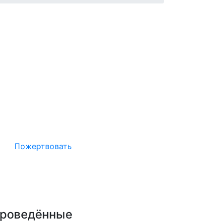
Окажите поддержку русcким
проектам в Германии
Пожертвовать
роведённые