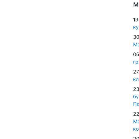
м
19
ку
30
М
06
гр
27
кл
23
бу
По
22
Мо
ко
20