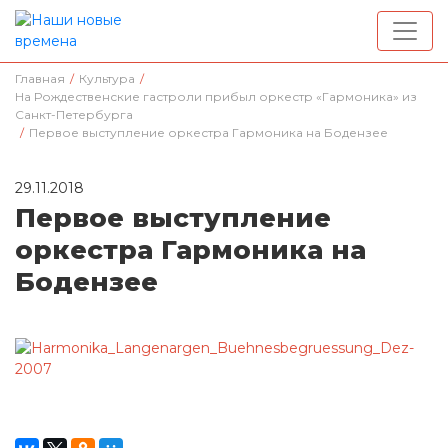
Главная
/
Культура
/
На Рождественские гастроли прибыл оркестр «Гармоника» из
Санкт-Петербурга
/
Первое выступление оркестра Гармоника на Бодензее
29.11.2018
Первое выступление
оркестра Гармоника на
Бодензее