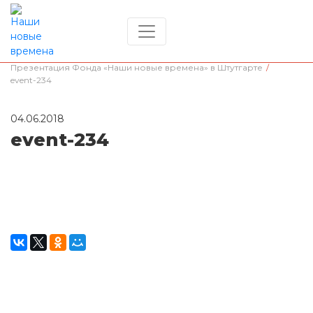
Главная
/
Фонд представляет соотечественников
/
Презентация Фонда «Наши новые времена» в Штутгарте
/
event-234
04.06.2018
event-234
Окажите поддержку