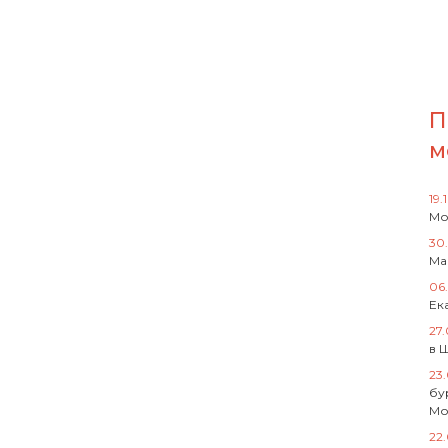
П
м
19.
Мо
30
Ма
06
Ек
27
в 
23
бу
Мо
22