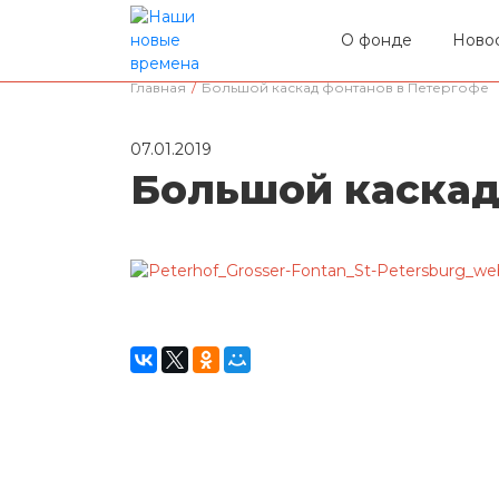
О фонде
Ново
Главная
/
Большой каскад фонтанов в Петергофе
07.01.2019
Большой каскад