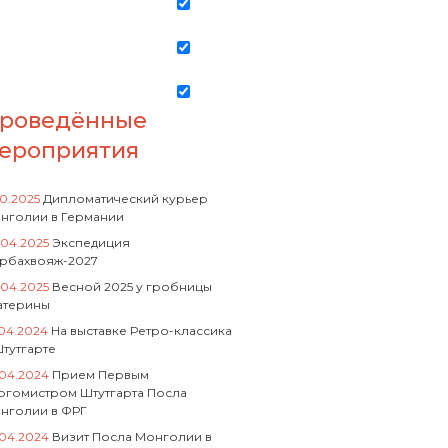
роведённые
ероприятия
10.2025
Дипломатический курьер
нголии в Германии
.04.2025
Экспедиция
рбахвояж-2027
.04.2025
Весной 2025 у гробницы
атерины
.04.2024
На выставке Ретро-классика
Штутгарте
.04.2024
Прием Первым
ргомистром Штутгарта Посла
нголии в ФРГ
.04.2024
Визит Посла Монголии в