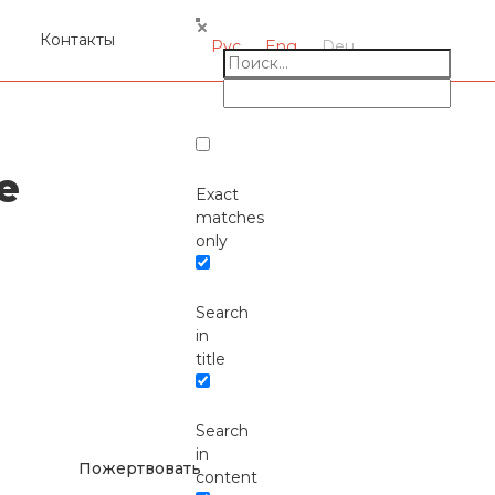
я
Контакты
Рус
Eng
Deu
е
Exact
matches
only
Search
Окажите поддержку
in
русcким проектам в
title
Германии
Search
in
Пожертвовать
content