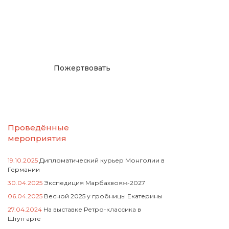
Окажите поддержку
русcким проектам в
Германии
Пожертвовать
Проведённые
мероприятия
19.10.2025
Дипломатический курьер Монголии в
Германии
30.04.2025
Экспедиция Марбахвояж-2027
06.04.2025
Весной 2025 у гробницы Екатерины
27.04.2024
На выставке Ретро-классика в
Штутгарте