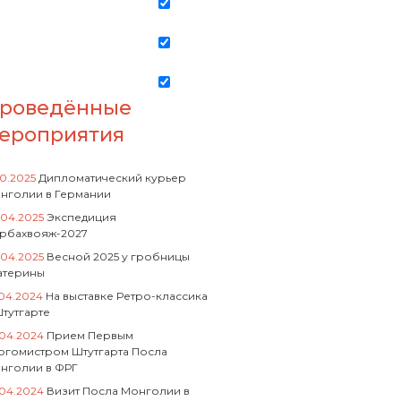
роведённые
ероприятия
10.2025
Дипломатический курьер
нголии в Германии
.04.2025
Экспедиция
рбахвояж-2027
.04.2025
Весной 2025 у гробницы
атерины
.04.2024
На выставке Ретро-классика
Штутгарте
.04.2024
Прием Первым
ргомистром Штутгарта Посла
нголии в ФРГ
.04.2024
Визит Посла Монголии в