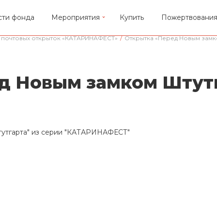
сти фонда
Мероприятия
Купить
Пожертвовани
 почтовых открыток «КАТАРИНАФЕСТ»
/
Открытка «Перед Новым замк
д Новым замком Штут
тутгарта" из серии "КАТАРИНАФЕСТ"