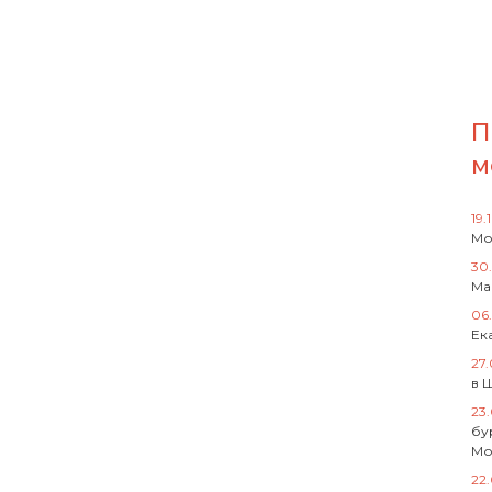
П
м
19.
Мо
30
Ма
06
Ек
27
в 
23
бу
Мо
22