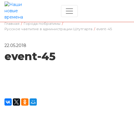
Главная
/
Города побратимы
/
Русское чаепитие в администрации Штутгарта
/
event-45
22.05.2018
event-45
Окажите поддержку