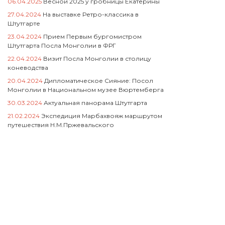
06.04.2025
Весной 2025 у гробницы Екатерины
27.04.2024
На выставке Ретро-классика в
Штутгарте
23.04.2024
Прием Первым бургомистром
Штутгарта Посла Монголии в ФРГ
22.04.2024
Визит Посла Монголии в столицу
коневодства
20.04.2024
Дипломатическое Сияние: Посол
Монголии в Национальном музее Вюртемберга
30.03.2024
Актуальная панорама Штутгарта
21.02.2024
Экспедиция Марбахвояж маршрутом
путешествия Н.М.Пржевальского