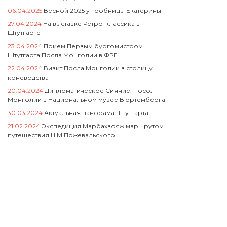
06.04.2025
Весной 2025 у гробницы Екатерины
27.04.2024
На выставке Ретро-классика в
Штутгарте
23.04.2024
Прием Первым бургомистром
Штутгарта Посла Монголии в ФРГ
22.04.2024
Визит Посла Монголии в столицу
коневодства
20.04.2024
Дипломатическое Сияние: Посол
Монголии в Национальном музее Вюртемберга
30.03.2024
Актуальная панорама Штутгарта
21.02.2024
Экспедиция Марбахвояж маршрутом
путешествия Н.М.Пржевальского