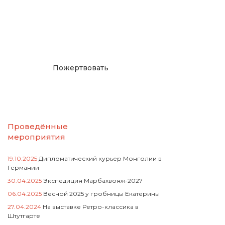
Окажите поддержку
русcким проектам в
Германии
Пожертвовать
Проведённые
мероприятия
19.10.2025
Дипломатический курьер Монголии в
Германии
30.04.2025
Экспедиция Марбахвояж-2027
06.04.2025
Весной 2025 у гробницы Екатерины
27.04.2024
На выставке Ретро-классика в
Штутгарте