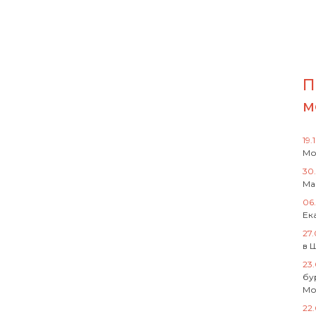
П
м
19.
Мо
30
Ма
06
Ек
27
в 
23
бу
Мо
22