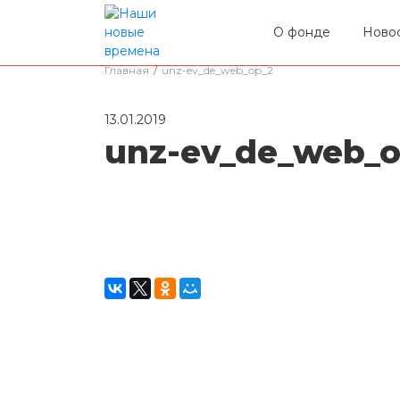
О фонде
Ново
Главная
/
unz-ev_de_web_op_2
13.01.2019
unz-ev_de_web_o