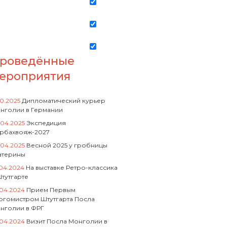
роведённые
ероприятия
10.2025
Дипломатический курьер
нголии в Германии
.04.2025
Экспедиция
рбахвояж-2027
.04.2025
Весной 2025 у гробницы
атерины
.04.2024
На выставке Ретро-классика
Штутгарте
.04.2024
Прием Первым
ргомистром Штутгарта Посла
нголии в ФРГ
.04.2024
Визит Посла Монголии в