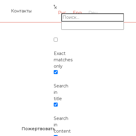
я
Контакты
Рус
Eng
Deu
Exact
matches
only
Search
Окажите поддержку
in
русcким проектам в
title
Германии
Search
in
Пожертвовать
content