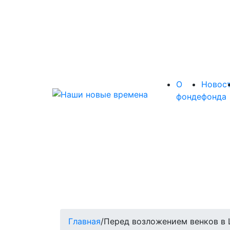
О
Новос
фонде
фонда
Главная
/
Перед возложением венков в 