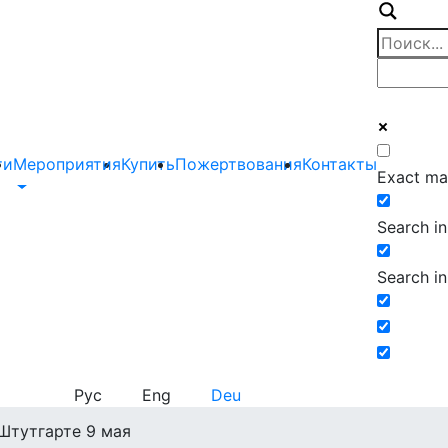
ти
Мероприятия
Купить
Пожертвования
Контакты
Exact ma
Search in 
Search in
Рус
Eng
Deu
Штутгарте 9 мая