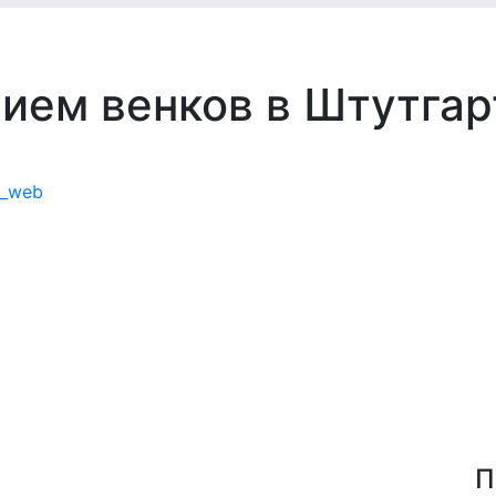
ием венков в Штутгар
П