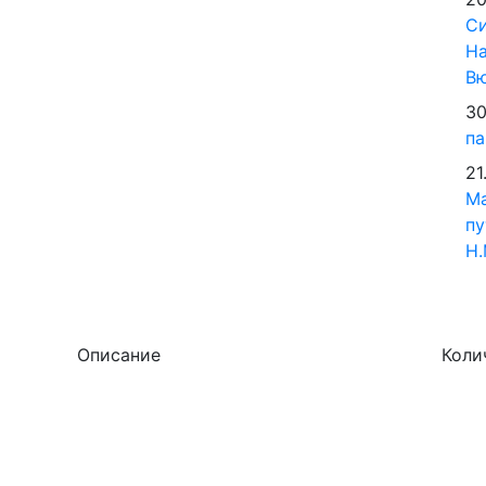
Си
На
В
30
па
21
М
пу
Н.
Описание
Коли