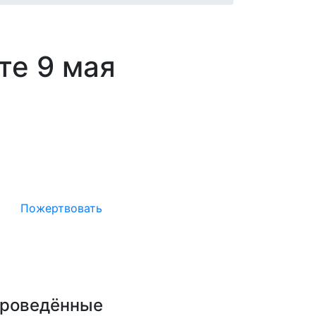
те 9 мая
Окажите поддержку русcким
проектам в Германии
Пожертвовать
роведённые