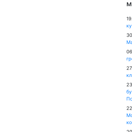
м
19
ку
30
М
06
гр
27
кл
23
бу
По
22
Мо
ко
20