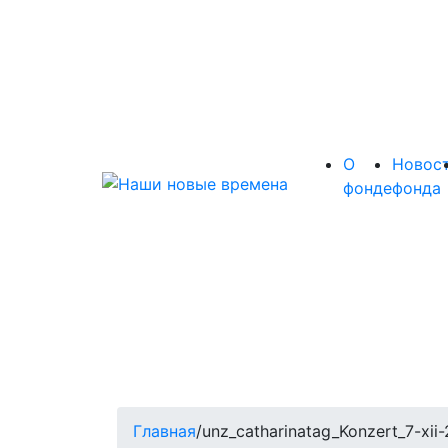
О
Новос
фонде
фонда
Главная
/
unz_catharinatag_Konzert_7-xii