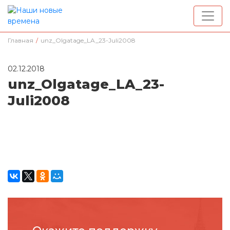
Главная
/
unz_Olgatage_LA_23-Juli2008
02.12.2018
unz_Olgatage_LA_23-
Juli2008