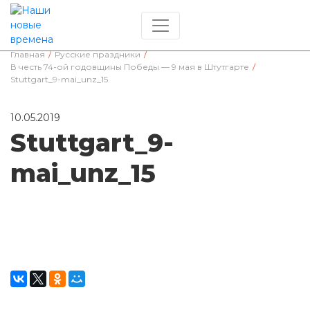
Главная
/
Русские праздники
/
В честь 74-ой годовщины Победы — 9 мая в Штутгарте
/
Stuttgart_9-mai_unz_15
10.05.2019
Stuttgart_9-
mai_unz_15