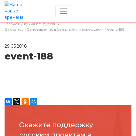
Главная
/
Кухня по-русски
/
В гостях у «Самовара» под балалайку и аккордеон
/
event-188
29.05.2018
event-188
Окажите поддержку
русcким проектам в