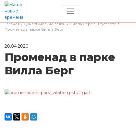
Главная
/
Династические связи
/
Вилла Берг в Штутгарте
/
Променад в парке Вилла Берг
20.04.2020
Променад в парке
Вилла Берг