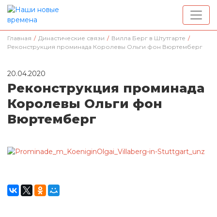
Главная
/
Династические связи
/
Вилла Берг в Штутгарте
/
Реконструкция проминада Королевы Ольги фон Вюртемберг
20.04.2020
Реконструкция проминада
Королевы Ольги фон
Вюртемберг