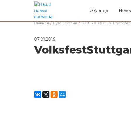
О фонде
Ново
Главная
/
Путешествия
/
ФОЛЬКСФЕСТ в Штутгарте
07.01.2019
VolksfestStuttg