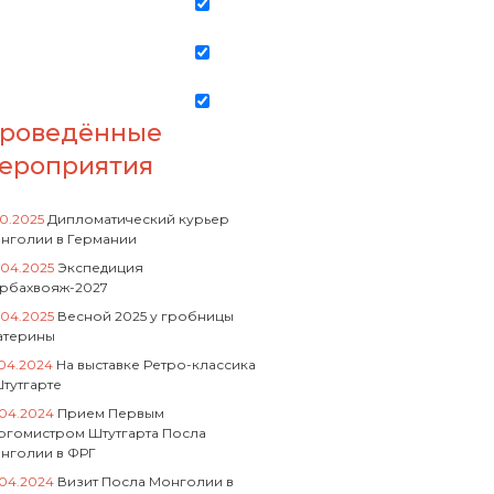
роведённые
ероприятия
10.2025
Дипломатический курьер
нголии в Германии
.04.2025
Экспедиция
рбахвояж-2027
.04.2025
Весной 2025 у гробницы
атерины
.04.2024
На выставке Ретро-классика
Штутгарте
.04.2024
Прием Первым
ргомистром Штутгарта Посла
нголии в ФРГ
.04.2024
Визит Посла Монголии в