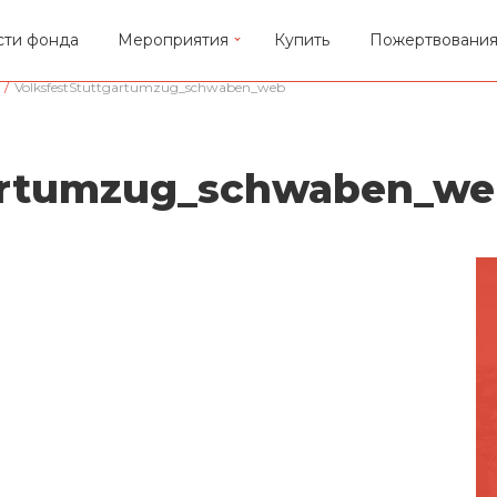
сти фонда
Мероприятия
Купить
Пожертвовани
/
VolksfestStuttgartumzug_schwaben_web
gartumzug_schwaben_w