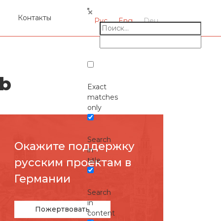
я
Контакты
Рус
Eng
Deu
eb
Exact
matches
only
Search
Окажите поддержку
in
русcким проектам в
title
Германии
Search
in
Пожертвовать
content