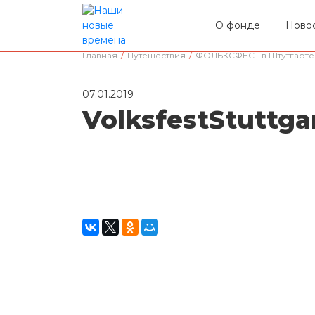
О фонде
Ново
Главная
/
Путешествия
/
ФОЛЬКСФЕСТ в Штутгарте
07.01.2019
VolksfestStutt