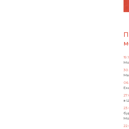
П
м
19.
Мо
30
Ма
06
Ек
27
в 
23
бу
Мо
22