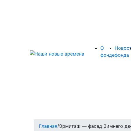
О
Новос
фонде
фонда
Главная
/
Эрмитаж — фасад Зимнего дв