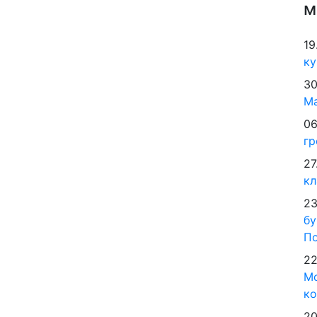
м
19
ку
30
М
06
гр
27
кл
23
бу
По
22
Мо
ко
20