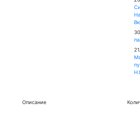
Си
На
В
30
па
21
М
пу
Н.
Описание
Коли