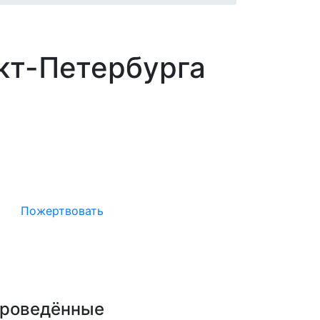
кт-Петербурга
Окажите поддержку русcким
проектам в Германии
Пожертвовать
роведённые