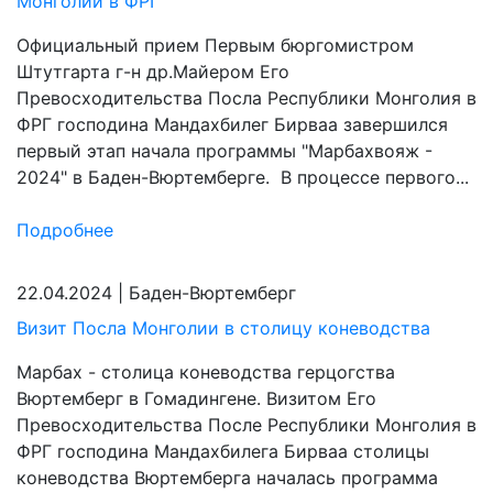
Монголии в ФРГ
Официальный прием Первым бюргомистром
Штутгарта г-н др.Майером Его
Превосходительства Посла Республики Монголия в
ФРГ господина Мандахбилег Бирваа завершился
первый этап начала программы "Марбахвояж -
2024" в Баден-Вюртемберге. В процессе первого...
Подробнее
22.04.2024
|
Баден-Вюртемберг
Визит Посла Монголии в столицу коневодства
Марбах - столица коневодства герцогства
Вюртемберг в Гомадингене. Визитом Его
Превосходительства После Республики Монголия в
ФРГ господина Мандахбилега Бирваа столицы
коневодства Вюртемберга началась программа