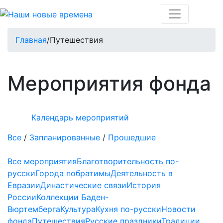
Главная
/
Путешествия
Мероприятия фонда
Календарь мероприятий
Все
/
Запланированные
/
Прошедшие
Все мероприятия
Благотворительность по-
русски
Города побратимы
Деятельность в
Евразии
Династические связи
История
России
Коллекции Баден-
Вюртемберга
Культура
Кухня по-русски
Новости
фонда
Путешествия
Русские праздники
Традиции